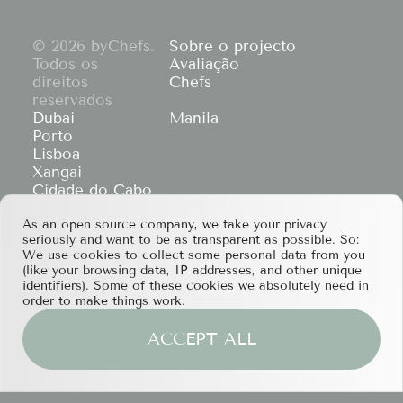
© 2026 byChefs.
Sobre o projecto
Todos os
Avaliação
direitos
Chefs
reservados
Dubai
Manila
Porto
Lisboa
Xangai
Cidade do Cabo
Hong Kong
If you have any partnership proposals or any
As an open source company, we take your privacy
seriously and want to be as transparent as possible. So:
other questions, please feel free to contact us
We use cookies to collect some personal data from you
at
services@bychefs.com
.
(like your browsing data, IP addresses, and other unique
identifiers). Some of these cookies we absolutely need in
order to make things work.
ACCEPT ALL